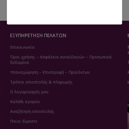
ΕΞΥΠΗΡΈΤΗΣΗ ΠΕΛΑΤΏΝ
Επικοινωνία
Όροι χρήσης – Ασφάλεια συναλλαγών – Προσωπικά
δεδομένα
Υπαναχώρηση – Επιστροφή – Προϊόντων
Τρόποι αποστολής & πληρωμής
Ο λογαριασμός μου
Καλάθι αγορών
Αναζήτηση αποστολής
Ποιοι Είμαστε