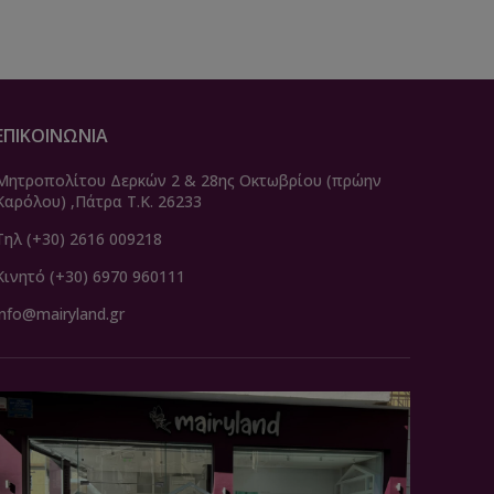
ΕΠΙΚΟΙΝΩΝΙΑ
Μητροπολίτου Δερκών 2 & 28ης Οκτωβρίου (πρώην
Καρόλου) ,Πάτρα Τ.Κ. 26233
Τηλ (+30) 2616 009218
Κινητό (+30) 6970 960111
info@mairyland.gr