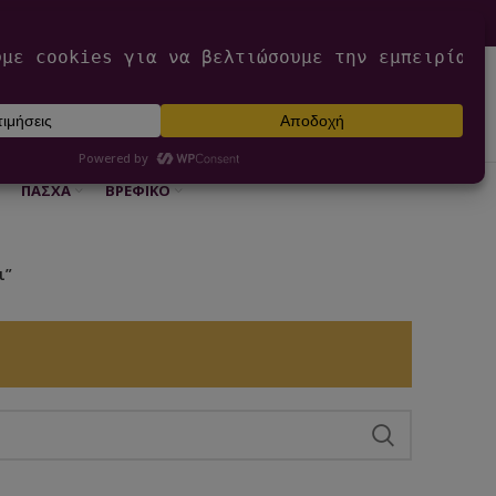
0
ΕΊΣΟΔΟΣ / ΕΓΓΡΑΦΉ
€
0,00
ΠΆΣΧΑ
ΒΡΕΦΙΚΌ
ι”