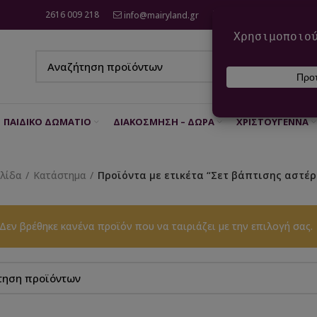
2616 009 218
info@mairyland.gr
6970 960 111
ΠΑΙΔΙΚΌ ΔΩΜΆΤΙΟ
ΔΙΑΚΌΣΜΗΣΗ – ΔΏΡΑ
ΧΡΙΣΤΟΎΓΕΝΝΑ
ελίδα
Κατάστημα
Προϊόντα με ετικέτα “Σετ βάπτισης αστέρ
Δεν βρέθηκε κανένα προϊόν που να ταιριάζει με την επιλογή σας.