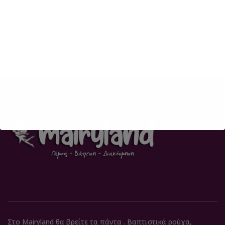
Στο Mairyland θα βρείτε τα πάντα . Βαπτιστικά ρούχα,