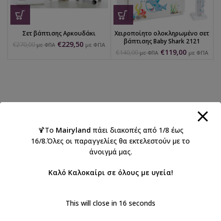
Σετ βάπτισης Αρκουδάκι
Χειροποίητο ολοκληρωμένο σετ
βάπτισης Baby Shark 2121
€
229,50
€
270,00
με ΦΠΑ
με ΦΠΑ
€
119,00
€
140,00
με ΦΠΑ
με ΦΠΑ
🍹Το
Mairyland
πάει διακοπές από 1/8 έως
16/8.Όλες οι παραγγελίες θα εκτελεστούν με το
άνοιγμά μας.
Καλό Καλοκαίρι σε όλους με υγεία!
This will close in
16
seconds