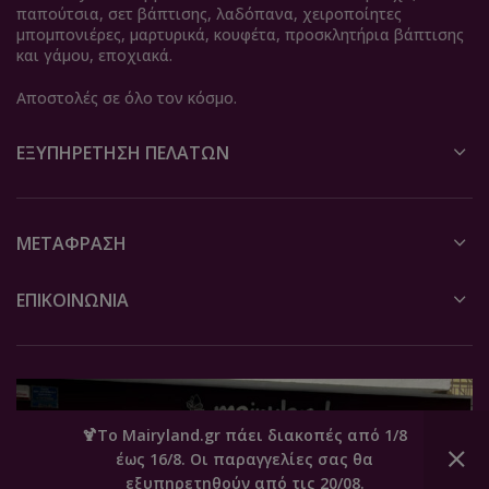
παπούτσια, σετ βάπτισης, λαδόπανα, χειροποίητες
μπομπονιέρες, μαρτυρικά, κουφέτα, προσκλητήρια βάπτισης
και γάμου, εποχιακά.
Αποστολές σε όλο τον κόσμο.
ΕΞΥΠΗΡΈΤΗΣΗ ΠΕΛΑΤΏΝ
ΜΕΤΆΦΡΑΣΗ
ΕΠΙΚΟΙΝΩΝΙΑ
🍹Το Mairyland.gr πάει διακοπές από 1/8
έως 16/8. Οι παραγγελίες σας θα
0
εξυπηρετηθούν από τις 20/08.