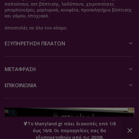
παπούτσια, σετ βάπτισης, λαδόπανα, χειροποίητες
μπομπονιέρες, μαρτυρικά, κουφέτα, προσκλητήρια βάπτισης
και γάμου, εποχιακά.
Αποστολές σε όλο τον κόσμο.
ΕΞΥΠΗΡΈΤΗΣΗ ΠΕΛΑΤΏΝ
ΜΕΤΆΦΡΑΣΗ
ΕΠΙΚΟΙΝΩΝΙΑ
🍹Το Mairyland.gr πάει διακοπές από 1/8
έως 16/8. Οι παραγγελίες σας θα
0
εξυπηρετηθούν από τις 20/08.