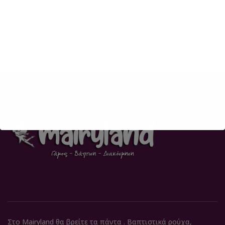
Στο Mairyland θα βρείτε τα πάντα . Βαπτιστικά ρούχα,