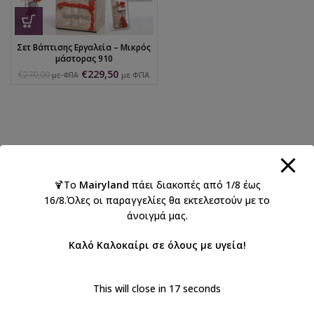
Σετ Βάπτισης Εργαλεία – Μικρός
μάστορας 910
€
229,50
€
270,00
με ΦΠΑ
με ΦΠΑ
🍹Το
Mairyland
πάει διακοπές από 1/8 έως
16/8.Όλες οι παραγγελίες θα εκτελεστούν με το
άνοιγμά μας.
Καλό Καλοκαίρι σε όλους με υγεία!
This will close in
17
seconds