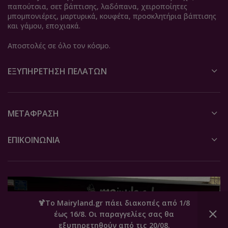
παπούτσια, σετ βάπτισης, λαδόπανα, χειροποίητες
μπομπονιέρες, μαρτυρικά, κουφέτα, προσκλητήρια βάπτισης
και γάμου, εποχιακά.
Αποστολές σε όλο τον κόσμο.
ΕΞΥΠΗΡΈΤΗΣΗ ΠΕΛΑΤΏΝ
ΜΕΤΆΦΡΑΣΗ
ΕΠΙΚΟΙΝΩΝΙΑ
🍹Το Mairyland.gr πάει διακοπές από 1/8
έως 16/8. Οι παραγγελίες σας θα
0
εξυπηρετηθούν από τις 20/08.