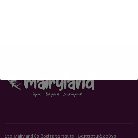
Στο Mairyland θα βρείτε τα πάντα . Βαπτιστικά ρούχα,