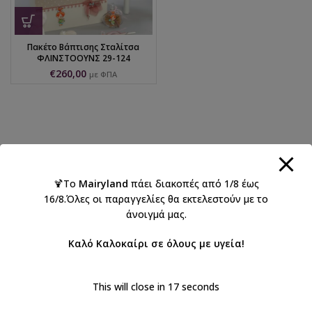
Πακέτο Βάπτισης Σταλίτσα
ΦΛΙΝΣΤΟΟΥΝΣ 29-124
€
260,00
με ΦΠΑ
🍹Το
Mairyland
πάει διακοπές από 1/8 έως
16/8.Όλες οι παραγγελίες θα εκτελεστούν με το
άνοιγμά μας.
Καλό Καλοκαίρι σε όλους με υγεία!
This will close in
17
seconds