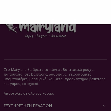
Στο Mairyland θα βρείτε τα πάντα . Βαπτιστικά ρούχα,
παπούτσια, σετ βάπτισης, λαδόπανα, χειροποίητες
μπομπονιέρες, μαρτυρικά, κουφέτα, προσκλητήρια βάπτισης
και γάμου, εποχιακά.
Αποστολές σε όλο τον κόσμο.
ΕΞΥΠΗΡΈΤΗΣΗ ΠΕΛΑΤΏΝ