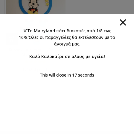
🍹Το
Mairyland
πάει διακοπές από 1/8 έως
16/8.Όλες οι παραγγελίες θα εκτελεστούν με το
άνοιγμά μας.
Καδράκι με στοιχεία γέννησης
Mickey – AF0010
Καλό Καλοκαίρι σε όλους με υγεία!
€
35,00
με ΦΠΑ
This will close in
16
seconds