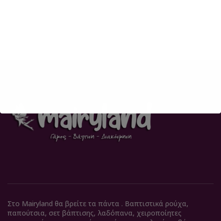
Στο Mairyland θα βρείτε τα πάντα . Βαπτιστικά ρούχα,
παπούτσια, σετ βάπτισης, λαδόπανα, χειροποίητες