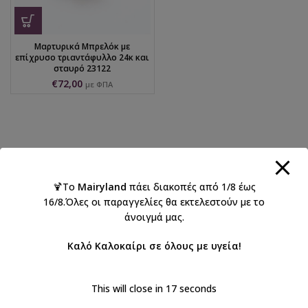
Μαρτυρικά Μπρελόκ με
επίχρυσο τριαντάφυλλο 24κ και
σταυρό 23122
€
72,00
με ΦΠΑ
🍹Το
Mairyland
πάει διακοπές από 1/8 έως
16/8.Όλες οι παραγγελίες θα εκτελεστούν με το
άνοιγμά μας.
Καλό Καλοκαίρι σε όλους με υγεία!
This will close in
16
seconds