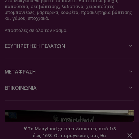
Στο Mairyland θα βρείτε τα πάντα . Βαπτιστικά ρούχα,
παπούτσια, σετ βάπτισης, λαδόπανα, χειροποίητες
μπομπονιέρες, μαρτυρικά, κουφέτα, προσκλητήρια βάπτισης
και γάμου, εποχιακά.
Αποστολές σε όλο τον κόσμο.
ΕΞΥΠΗΡΈΤΗΣΗ ΠΕΛΑΤΏΝ
ΜΕΤΆΦΡΑΣΗ
ΕΠΙΚΟΙΝΩΝΙΑ
🍹Το Mairyland.gr πάει διακοπές από 1/8
έως 16/8. Οι παραγγελίες σας θα
0