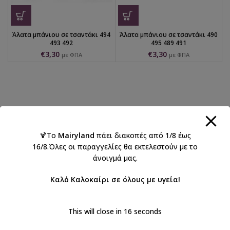
Άλατα μπάνιου σε τσαντάκι 494
Άλατα μπάνιου σε τσαντάκι 490
493 492
495 489 491
€
3,30
€
3,30
με ΦΠΑ
με ΦΠΑ
🍹Το
Mairyland
πάει διακοπές από 1/8 έως
16/8.Όλες οι παραγγελίες θα εκτελεστούν με το
άνοιγμά μας.
Καλό Καλοκαίρι σε όλους με υγεία!
This will close in
16
seconds