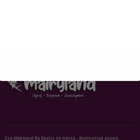
Στο Mairyland θα βρείτε τα πάντα . Βαπτιστικά ρούχα,