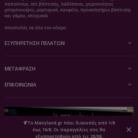
παπούτσια, σετ βάπτισης, λαδόπανα, χειροποίητες
μπομπονιέρες, μαρτυρικά, κουφέτα, προσκλητήρια βάπτισης
και γάμου, εποχιακά.
Αποστολές σε όλο τον κόσμο.
ΕΞΥΠΗΡΈΤΗΣΗ ΠΕΛΑΤΏΝ
ΜΕΤΆΦΡΑΣΗ
ΕΠΙΚΟΙΝΩΝΙΑ
🍹Το Mairyland.gr πάει διακοπές από 1/8
έως 16/8. Οι παραγγελίες σας θα
0
εξυπηρετηθούν από τις 20/08.