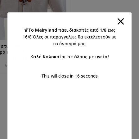
🍹Το
Mairyland
πάει διακοπές από 1/8 έως
16/8.Όλες οι παραγγελίες θα εκτελεστούν με
το άνοιγμά μας.
στικό Μοντγκομερυ μπεζ με
ΠΡΟΣΘΉΚΗ ΣΤΟ ΚΑΛΆΘΙ
ρό κουκούλα 12-18 μηνών
Καλό Καλοκαίρι σε όλους με υγεία!
ΠΡΟΣΦΟΡΑ
€
50,00
€
80,00
με ΦΠΑ
This will close in
15
seconds