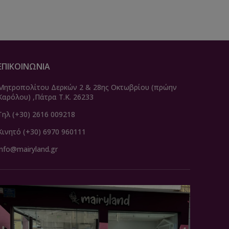
ΕΠΙΚΟΙΝΩΝΙΑ
Μητροπολίτου Δερκών 2 & 28ης Οκτωβρίου (πρώην
Καρόλου) ,Πάτρα Τ.Κ. 26233
Τηλ (+30) 2616 009218
Κινητό (+30) 6970 960111
info@mairyland.gr