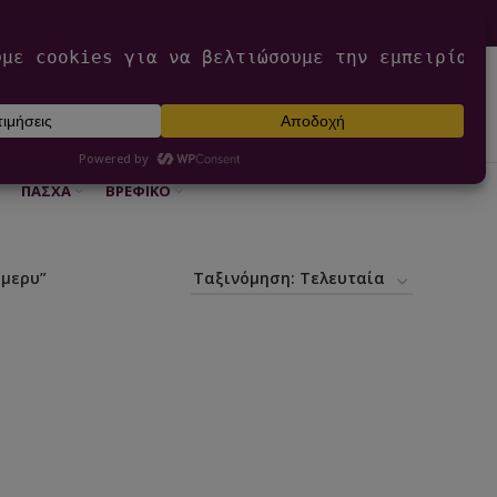
0
ΕΊΣΟΔΟΣ / ΕΓΓΡΑΦΉ
€
0,00
ΠΆΣΧΑ
ΒΡΕΦΙΚΌ
ομερυ”