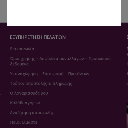
ΕΞΥΠΗΡΈΤΗΣΗ ΠΕΛΑΤΏΝ
Επικοινωνία
Όροι χρήσης – Ασφάλεια συναλλαγών – Προσωπικά
δεδομένα
Υπαναχώρηση – Επιστροφή – Προϊόντων
Τρόποι αποστολής & πληρωμής
Ο λογαριασμός μου
Καλάθι αγορών
Αναζήτηση αποστολής
Ποιοι Είμαστε