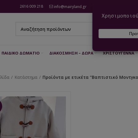
2616 009 218
info@mairyland.gr
6970 960 111
ΠΑΙΔΙΚΌ ΔΩΜΆΤΙΟ
ΔΙΑΚΌΣΜΗΣΗ – ΔΏΡΑ
ΧΡΙΣΤΟΎΓΕΝΝΑ
ελίδα
Κατάστημα
Προϊόντα με ετικέτα “Βαπτιστικό Μοντγκ
%