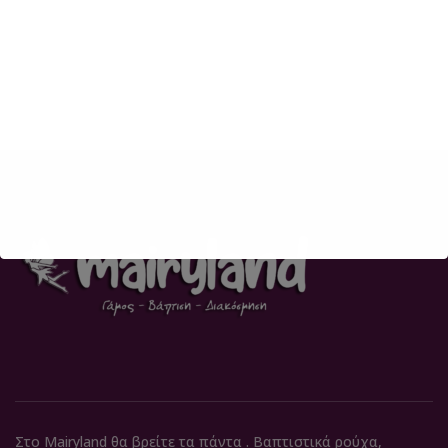
Στο Mairyland θα βρείτε τα πάντα . Βαπτιστικά ρούχα,