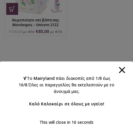
Χειροποίητο σετ βάπτισης
Μονόκερος – Unicorn 2122
€
85,00
€
100,00
με ΦΠΑ
με ΦΠΑ
🍹Το
Mairyland
πάει διακοπές από 1/8 έως
16/8.Όλες οι παραγγελίες θα εκτελεστούν με το
άνοιγμά μας.
Καλό Καλοκαίρι σε όλους με υγεία!
This will close in
16
seconds