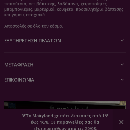
παπούτσια, σετ βάπτισης, λαδόπανα, χειροποίητες
μπομπονιέρες, μαρτυρικά, κουφέτα, προσκλητήρια βάπτισης
και γάμου, εποχιακά.
Αποστολές σε όλο τον κόσμο.
ΕΞΥΠΗΡΈΤΗΣΗ ΠΕΛΑΤΏΝ
ΜΕΤΆΦΡΑΣΗ
ΕΠΙΚΟΙΝΩΝΙΑ
🍹Το Mairyland.gr πάει διακοπές από 1/8
έως 16/8. Οι παραγγελίες σας θα
0
εξυπηρετηθούν από τις 20/08.