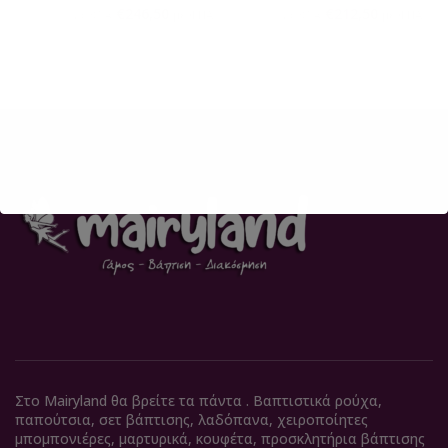
€
246,50
€
212,50
€
290,00
€
250,00
με ΦΠΑ
με ΦΠΑ
με ΦΠΑ
με ΦΠΑ
Στο Mairyland θα βρείτε τα πάντα . Βαπτιστικά ρούχα,
παπούτσια, σετ βάπτισης, λαδόπανα, χειροποίητες
μπομπονιέρες, μαρτυρικά, κουφέτα, προσκλητήρια βάπτισης