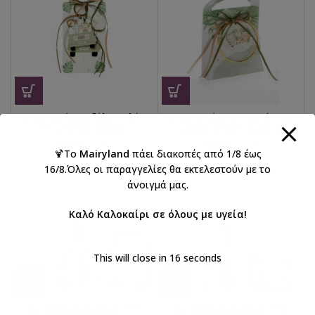
Μπομπονιέρα με ξύλινη πλάτη
Μπομπονιέρα σε τσαντάκι και
και μπρελόκ σαφάρι
χρυσό στεφάνι Ζωάκια
€
2,90
€
2,80
με ΦΠΑ
με ΦΠΑ
🍹Το
Mairyland
πάει διακοπές από 1/8 έως
16/8.Όλες οι παραγγελίες θα εκτελεστούν με το
άνοιγμά μας.
Καλό Καλοκαίρι σε όλους με υγεία!
This will close in
16
seconds
Σετ Βάπτισης Ζωάκια 2117
Σετ Βάπτισης Ζωάκια 2114