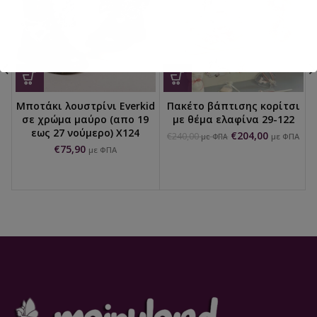
Μποτάκι λουστρίνι Everkid
Πακέτο βάπτισης κορίτσι
σε χρώμα μαύρο (απο 19
με θέμα ελαφίνα 29-122
εως 27 νούμερο) X124
€
204,00
€
240,00
με ΦΠΑ
με ΦΠΑ
€
75,90
με ΦΠΑ