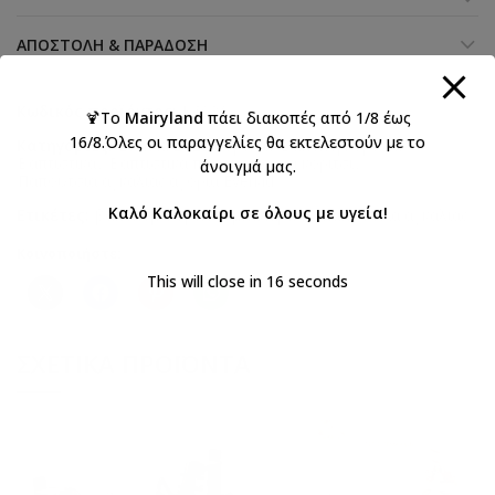
ΑΠΟΣΤΟΛΉ & ΠΑΡΆΔΟΣΗ
Κωδικός προϊόντος:
K603A
🍹Το
Mairyland
πάει διακοπές από 1/8 έως
16/8.Όλες οι παραγγελίες θα εκτελεστούν με το
Κατηγορίες:
Everkid 2026 Κορίτσι
,
Βάπτιση κορίτσι
,
Βαπτιστικά
,
Βαπτιστικά παπούτσια για κορίτσι
,
άνοιγμά μας.
Παπούτσια αγκαλιάς αγορια Everkid
Καλό Καλοκαίρι σε όλους με υγεία!
Ετικέτες:
βάπτιση
,
κορίτσι
,
μπαλαρίνα
,
παπουτσια αγκαλιάς
Κοινοποιήστε:
This will close in
16
seconds
ΣΧΕΤΙΚΆ ΠΡΟΪΌΝΤΑ