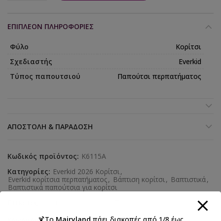
ΕΠΙΠΛΈΟΝ ΠΛΗΡΟΦΟΡΊΕΣ
Φύλο
Κορίτσι
Σχεδιαστής
Everkid
Τύπος παπουτσιού
Παπούτσι περπατήματος
ΑΠΟΣΤΟΛΉ & ΠΑΡΆΔΟΣΗ
Κωδικός προϊόντος:
K6115A
Κατηγορίες:
Everkid 2026 Κορίτσι
,
Everkid κορίτσια περπατήματος
,
Βάπτιση κορίτσι
,
Βαπτιστικά
,
Βαπτιστικά παπούτσια για κορίτσι
Ετικέτες:
βάπτιση
,
μπαλαρίνα
,
Παπούτσια περπατήματος
🍹Το
Mairyland
πάει διακοπές από 1/8 έως
Κοινοποιήστε: