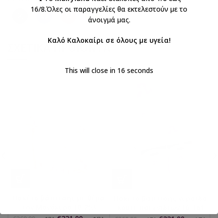
16/8.Όλες οι παραγγελίες θα εκτελεστούν με το
άνοιγμά μας.
Καλό Καλοκαίρι σε όλους με υγεία!
ΣΧΕΤΙΚΆ ΠΡΟΪΌΝΤΑ
This will close in
16
seconds
Πακέτο βάπτισης με θέμα
Πακέτο βάπτισης νεράιδα
τον Μονόκερο 10-253
κουτί παιχνιδιών 10-161