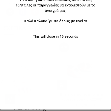
Κοινοποιήστε:
16/8.Όλες οι παραγγελίες θα εκτελεστούν με το
άνοιγμά μας.
Καλό Καλοκαίρι σε όλους με υγεία!
ΣΧΕΤΙΚΆ ΠΡΟΪΌΝΤΑ
This will close in
16
seconds
-10%
Βαπτιστικά παπούτσια
κορίτσι Everkid K2200Ρ
€
35,20
€
39,10
με ΦΠΑ
Πακέτο Βάπτισης