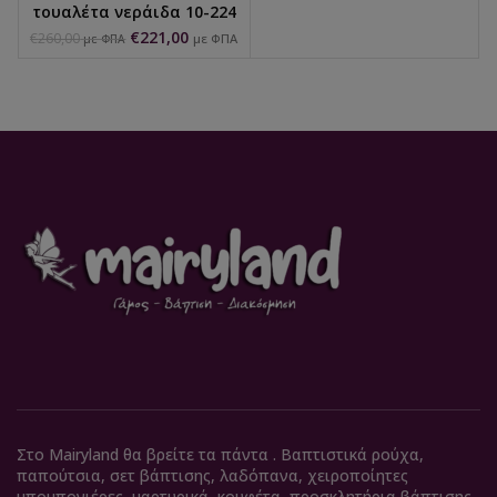
τουαλέτα νεράιδα 10-224
€
221,00
€
260,00
με ΦΠΑ
με ΦΠΑ
Στο Mairyland θα βρείτε τα πάντα . Βαπτιστικά ρούχα,
παπούτσια, σετ βάπτισης, λαδόπανα, χειροποίητες
μπομπονιέρες, μαρτυρικά, κουφέτα, προσκλητήρια βάπτισης