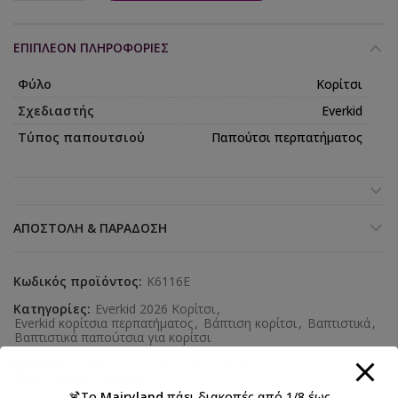
ΕΠΙΠΛΈΟΝ ΠΛΗΡΟΦΟΡΊΕΣ
Φύλο
Κορίτσι
Σχεδιαστής
Everkid
Τύπος παπουτσιού
Παπούτσι περπατήματος
ΑΠΟΣΤΟΛΉ & ΠΑΡΆΔΟΣΗ
Κωδικός προϊόντος:
K6116E
Κατηγορίες:
Everkid 2026 Κορίτσι
,
Everkid κορίτσια περπατήματος
,
Βάπτιση κορίτσι
,
Βαπτιστικά
,
Βαπτιστικά παπούτσια για κορίτσι
Ετικέτες:
βάπτιση
,
κορίτσι
,
μπαλαρίνα
,
Παπούτσια περπατήματος
🍹Το
Mairyland
πάει διακοπές από 1/8 έως