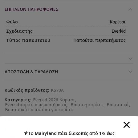
ΕΠΙΠΛΈΟΝ ΠΛΗΡΟΦΟΡΊΕΣ
Φύλο
Κορίτσι
Σχεδιαστής
Everkid
Τύπος παπουτσιού
Παπούτσι περπατήματος
ΑΠΟΣΤΟΛΉ & ΠΑΡΆΔΟΣΗ
Κωδικός προϊόντος:
K670A
Κατηγορίες:
Everkid 2026 Κορίτσι
,
Everkid κορίτσια περπατήματος
,
Βάπτιση κορίτσι
,
Βαπτιστικά
,
Βαπτιστικά παπούτσια για κορίτσι
Ετικέτες:
βάπτιση
,
κορίτσι
,
Παπούτσια περπατήματος
Κοινοποιήστε:
🍹Το
Mairyland
πάει διακοπές από 1/8 έως