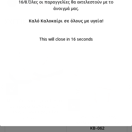
16/8.Όλες οι παραγγελίες θα εκτελεστούν με το
άνοιγμά μας.
ΣΧΕΤΙΚΆ ΠΡΟΪΌΝΤΑ
Καλό Καλοκαίρι σε όλους με υγεία!
This will close in
16
seconds
Μποτάκι λουστρίνι Everkid
σε χρώμα λευκό (απο 19
εως 27 νούμερο) X123
Πακέτο Βάπτισης
€
75,90
με ΦΠΑ
τουαλέτα με κηροπήγιο
ΚΒ-062